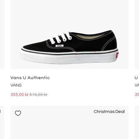
Vans U Authentic
U
VANS
V
355,00 kr
515,00 kr
35
l
Christmas Deal