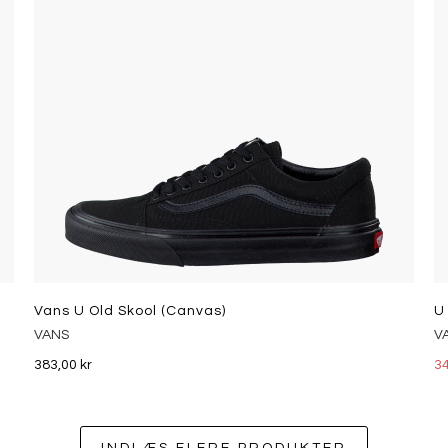
Vans U Old Skool (Canvas)
U
VANS
V
383,00 kr
34