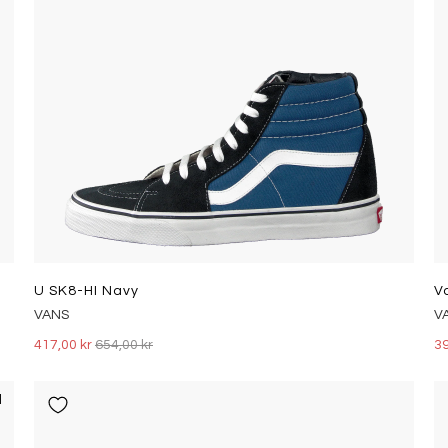
U SK8-HI Navy
V
VANS
V
417,00 kr
654,00 kr
39
l