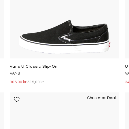
Vans U Classic Slip-On
U
VANS
V
306,00 kr
515,00 kr
34
l
Christmas Deal