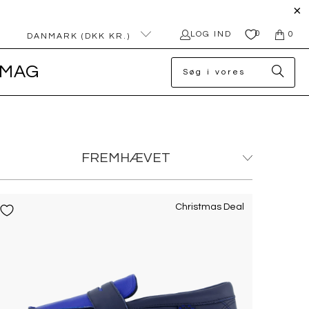
0
LOG IND
0
DANMARK (DKK KR.)
MAG
Christmas Deal