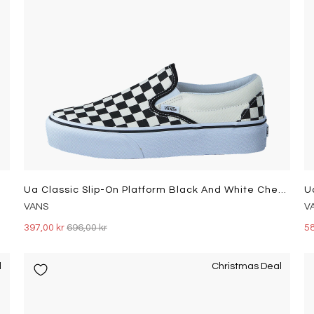
Ua Classic Slip-On Platform Black And White Checker/white
U
VANS
V
397,00 kr
696,00 kr
58
l
Christmas Deal