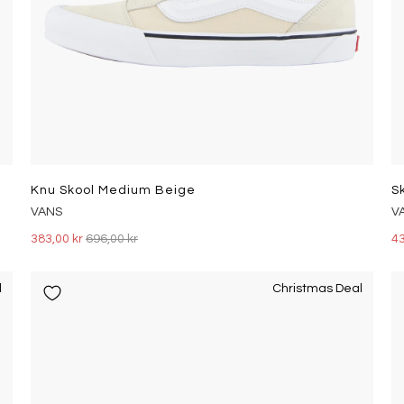
Knu Skool Medium Beige
S
VANS
V
383,00 kr
696,00 kr
43
l
Christmas Deal