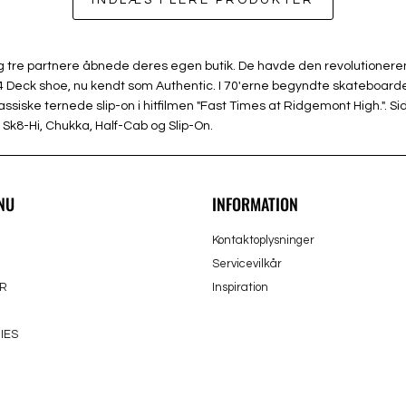
INDLÆS FLERE PRODUKTER
n og tre partnere åbnede deres egen butik. De havde den revolutione
eck shoe, nu kendt som Authentic. I 70'erne begyndte skateboardere 
iske ternede slip-on i hitfilmen "Fast Times at Ridgemont High.". Si
Sk8-Hi, Chukka, Half-Cab og Slip-On.
NU
INFORMATION
Kontaktoplysninger
Servicevilkår
R
Inspiration
IES