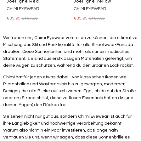
Joel Ighe Red
Joel Ighe Yellow
CHIMI EYEWEAR
CHIMI EYEWEAR
€35,95
€167,95
€35,95
€167,95
Wir freuen uns, Chimi Eyewear vorstellen zu können, die ultimative
Mischung aus Stil und Funktionalität für alle Streetwear-Fans da
draußen. Diese Sonnenbrillen sind mehr als nur ein modisches
Statement; sie sind aus erstklassigen Materialien gefertigt, um
deine Augen zu schützen, während du den urbanen Look rockst.
Chimi hat für jeden etwas dabei - von klassischen Ikonen wie
Pilotenbrillen und Wayfarers bis hin zu gewagten, modernen
Designs, die alle Blicke auf sich ziehen. Egal, ob du auf der Straße
oder am Strand chillst, diese zeitlosen Essentials halten dir (und
deinen Augen) den Rücken frei.
Sie sehen nicht nur gut aus, sondern Chimi Eyewear ist auch für
ihre Langlebigkeit und hochwertige Verarbeitung bekannt.
Warum also nicht in ein Paar investieren, das lange hält?
Vertrauen Sie uns, wenn wir sagen, dass diese Sonnenbrille es