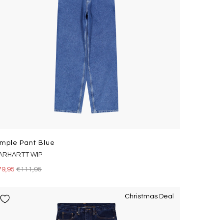
imple Pant Blue
ARHARTT WIP
79,95
€111,95
Christmas Deal