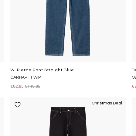
W' Pierce Pant Straight Blue
D
CARHARTT WIP
OB
€82,95
€148,95
€
l
Christmas Deal