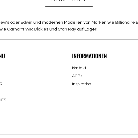
MEHR LADEN
evi's
oder
Edwin
und modernen Modellen von Marken wie
Billionaire
 wie
Carhartt WIP
,
Dickies
und
Stan Ray
auf Lager!
NU
INFORMATIONEN
Kontakt
AGBs
R
Inspiration
IES