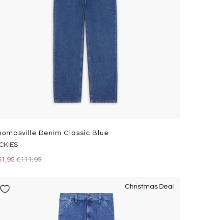
homasville Denim Classic Blue
ICKIES
61,95
€111,95
Christmas Deal