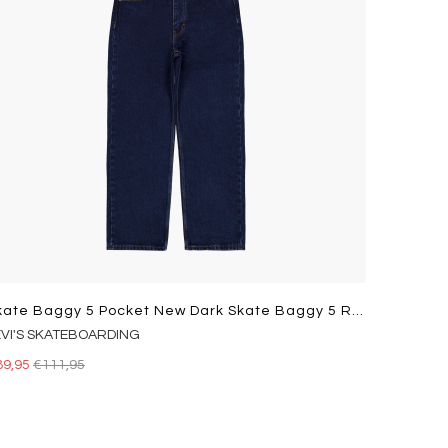
Skate Baggy 5 Pocket New Dark Skate Baggy 5 Rinse
EVI'S SKATEBOARDING
89,95
€111,95