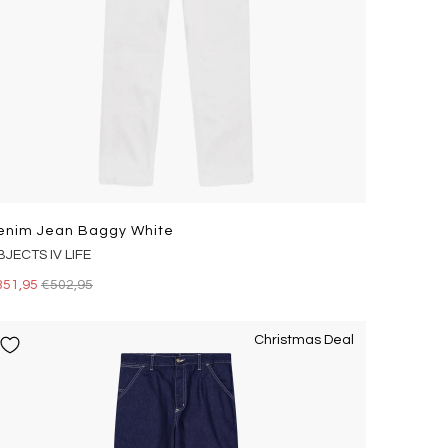
enim Jean Baggy White
JECTS IV LIFE
351,95
€502,95
Christmas Deal