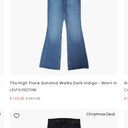
digo Denim Stone Washed
70s High Flare Sonoma Walks Dark Indigo - Worn In
S
LEVI'S REDTAB
C
€105,95
€167,95
€
l
Christmas Deal