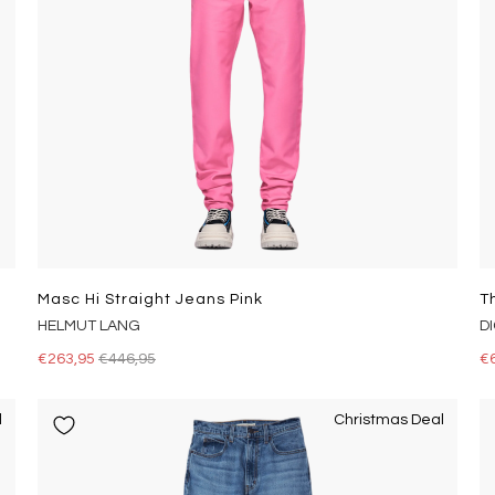
Masc Hi Straight Jeans Pink
T
HELMUT LANG
D
€263,95
€446,95
€
l
Christmas Deal