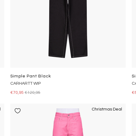
Simple Pant Black
S
CARHARTT WIP
C
€70,95
€120,95
€
l
Christmas Deal