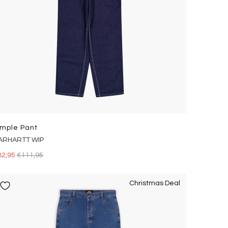
imple Pant
ARHARTT WIP
82,95
€111,95
Christmas Deal