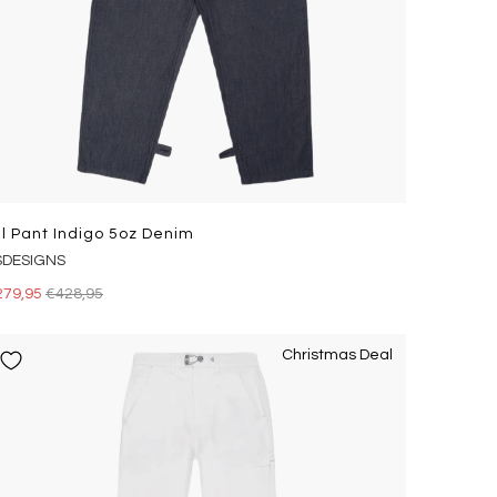
il Pant Indigo 5oz Denim
SDESIGNS
279,95
€428,95
Christmas Deal