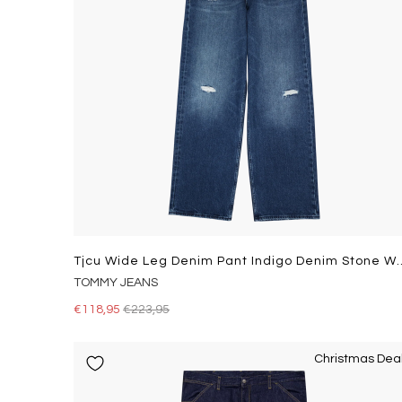
Tjcu Wide Leg Denim Pant In
TOMMY JEANS
€118,95
€223,95
Christmas Dea