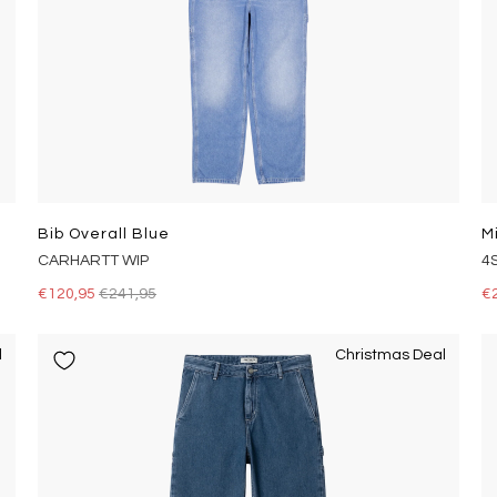
Bib Overall Blue
M
CARHARTT WIP
4
€120,95
€241,95
€
l
Christmas Deal