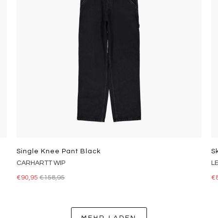
Single Knee Pant Black
CARHARTT WIP
L
€90,95
€158,95
€