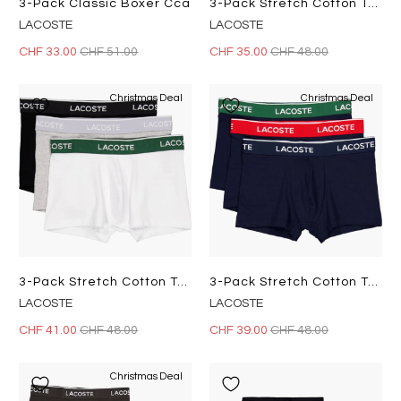
3-Pack Classic Boxer Cca
3-Pack Stretch Cotton Trunks BLACK
LACOSTE
LACOSTE
CHF 33.00
CHF 51.00
CHF 35.00
CHF 48.00
Christmas Deal
Christmas Deal
3-Pack Stretch Cotton Trunks Black/white-Silver Chine
3-Pack Stretch Cotton Trunks Navy Blue/green-Red-Navy Blue
LACOSTE
LACOSTE
CHF 41.00
CHF 48.00
CHF 39.00
CHF 48.00
Christmas Deal