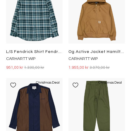
L/s Fendrick Shirt Fendrick Check, Deep Lagoon
Og Active Jacket Hamilton Brown
CARHARTT WIP
CARHARTT WIP
951,00 kr
1.330,00 kr
1.955,00 kr
3.070,00 kr
Christmas Deal
Christmas Deal