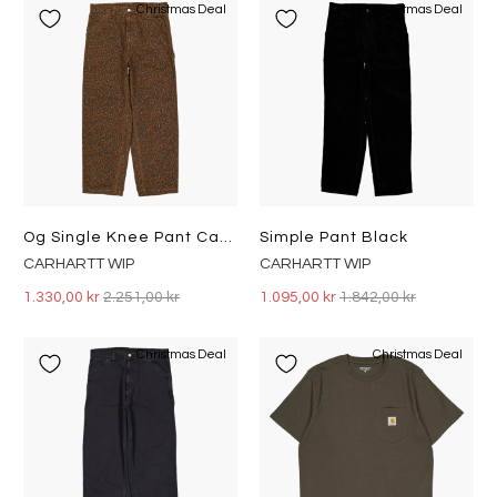
Christmas Deal
Christmas Deal
Og Single Knee Pant Camo Leo, Tamarind / Tamarind
Simple Pant Black
CARHARTT WIP
CARHARTT WIP
1.330,00 kr
2.251,00 kr
1.095,00 kr
1.842,00 kr
Christmas Deal
Christmas Deal