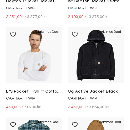
Dayton Trucker Jacket Dusty H Brown / Tobacco
W' Seaton Jacket Seaton Stripe, Black / Wax
CARHARTT WIP
CARHARTT WIP
2.251,00 kr
3.377,00 kr
2.190,00 kr
3.275,00 kr
Christmas Deal
Christmas Deal
L/s Pocket T-Shirt Cotton Sing
Og Active Jacket Black
CARHARTT WIP
CARHARTT WIP
450,00 kr
716,00 kr
2.456,00 kr
3.684,00 kr
Christmas Deal
Christmas Deal