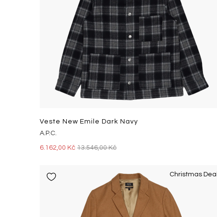
Veste New Emile Dark Navy
A.P.C.
6.162,00 Kč
13.546,00 Kč
Christmas Dea