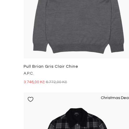
Pull Brian Gris Clair Chine
A.P.C.
3.746,00 Kč
6.772,00 Kč
Christmas Dea