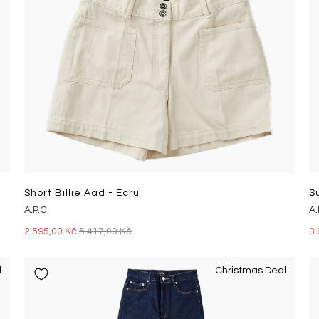
Short Billie Aad - Ecru
S
A.P.C.
A.
2.595,00 Kč
5.417,00 Kč
3.
l
Christmas Deal