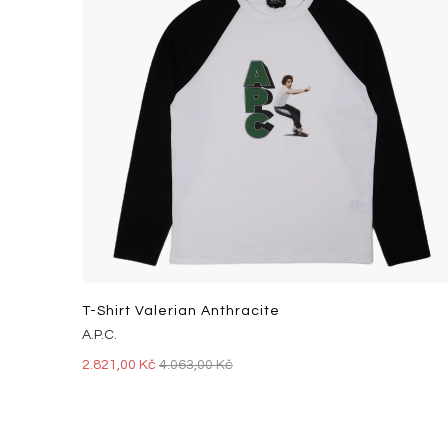
T-Shirt Valerian Anthracite
A.P.C.
2.821,00 Kč
4.063,00 Kč