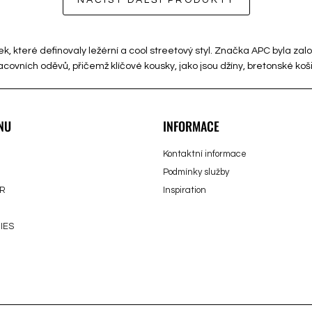
NAČÍST DALŠÍ PRODUKTY
ek, které definovaly ležérní a cool streetový styl. Značka APC byla za
acovních oděvů, přičemž klíčové kousky, jako jsou džíny, bretonské koš
NU
INFORMACE
Kontaktní informace
Podmínky služby
R
Inspiration
IES