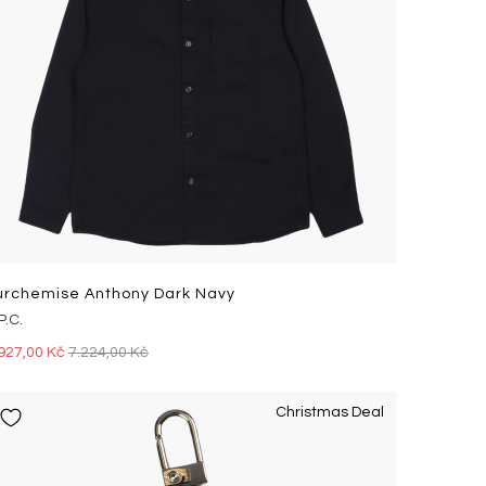
urchemise Anthony Dark Navy
P.C.
927,00 Kč
7.224,00 Kč
Christmas Deal