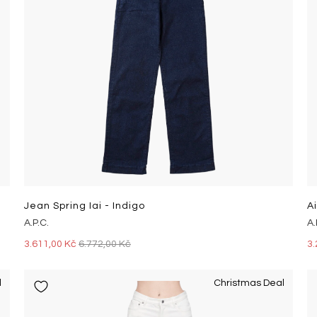
Jean Spring Iai - Indigo
A
A.P.C.
A.
3.611,00 Kč
6.772,00 Kč
3.
l
Christmas Deal