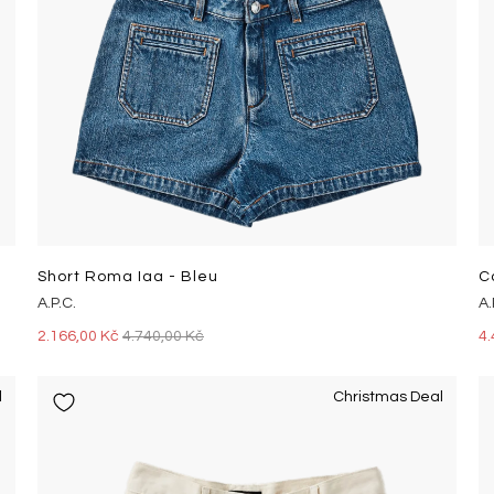
Short Roma Iaa - Bleu
C
A.P.C.
A.
2.166,00 Kč
4.740,00 Kč
4.
l
Christmas Deal