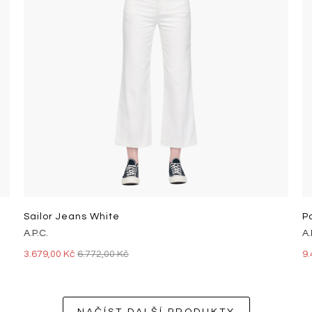
Sailor Jeans White
P
A.P.C.
A.
3.679,00 Kč
6.772,00 Kč
9.