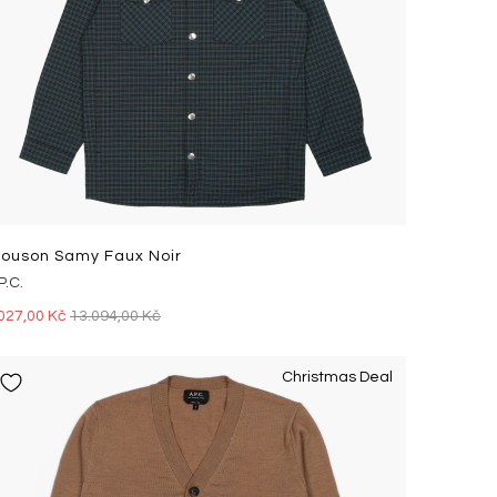
louson Samy Faux Noir
P.C.
027,00 Kč
13.094,00 Kč
Christmas Deal