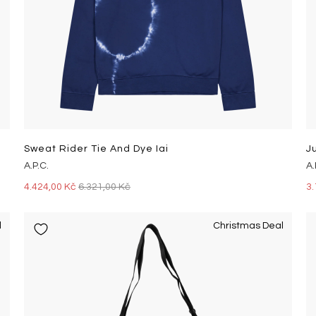
Sweat Rider Tie And Dye Iai
J
A.P.C.
A.
4.424,00 Kč
6.321,00 Kč
3.
l
Christmas Deal