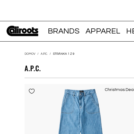
BRANDS
APPAREL
H
DOMOV
/
A.P.C.
/
STRÁNKA 1 Z 9
A.P.C.
Christmas Dea