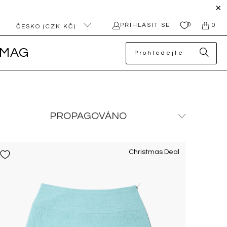
0
PŘIHLÁSIT SE
0
ČESKO (CZK KČ)
MAG
Christmas Deal