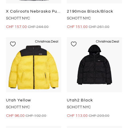
X Caliroots Nebraska Puffer Ja Multi
2190max Black/black
SCHOTT NYC
SCHOTT NYC
CHF 157.00
CHF 244.00
CHF 151.00
CHF 261.00
Christmas Deal
Christmas Deal
Utah Yellow
Utah2 Black
SCHOTT NYC
SCHOTT NYC
CHF 96.00
CHF 192.00
CHF 113.00
CHF 209.00