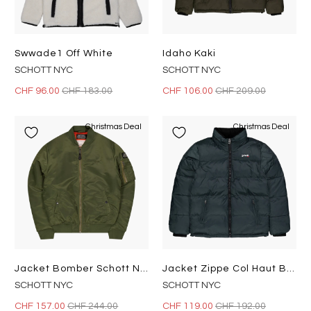
Swwade1 Off White
Idaho Kaki
SCHOTT NYC
SCHOTT NYC
CHF 96.00
CHF 183.00
CHF 106.00
CHF 209.00
Christmas Deal
Christmas Deal
Jacket Bomber Schott Nylon Eco Army Kaki
Jacket Zippe Col Haut Broderie Forest
SCHOTT NYC
SCHOTT NYC
CHF 157.00
CHF 244.00
CHF 119.00
CHF 192.00