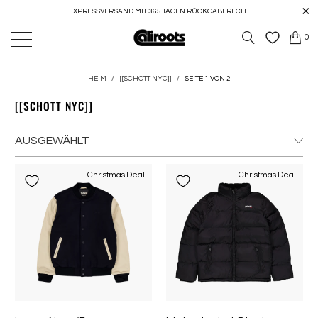
EXPRESSVERSAND MIT 365 TAGEN RÜCKGABERECHT
0
HEIM
/
[[SCHOTT NYC]]
/
SEITE 1 VON 2
[[SCHOTT NYC]]
Christmas Deal
Christmas Deal