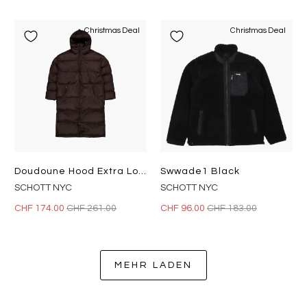
Christmas Deal
Christmas Deal
Doudoune Hood Extra Long Schot Dark Brown
Swwade1 Black
SCHOTT NYC
SCHOTT NYC
CHF 174.00
CHF 261.00
CHF 96.00
CHF 183.00
MEHR LADEN