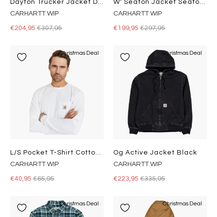
Dayton Trucker Jacket Dusty H Brown / Tobacco
W' Seaton Jacket Seaton Stripe, Black / Wax
CARHARTT WIP
CARHARTT WIP
€204,95
€307,95
€199,95
€297,95
Christmas Deal
Christmas Deal
L/s Pocket T-Shirt Cotton Sing
Og Active Jacket Black
CARHARTT WIP
CARHARTT WIP
€40,95
€65,95
€223,95
€335,95
Christmas Deal
Christmas Deal