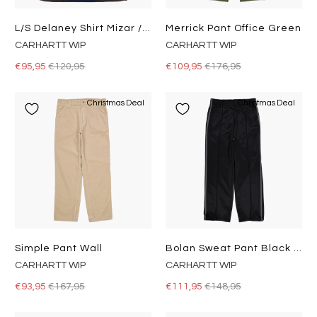
L/s Delaney Shirt Mizar / Liberica
Merrick Pant Office Green
CARHARTT WIP
CARHARTT WIP
€95,95
€120,95
€109,95
€176,95
Christmas Deal
Christmas Deal
Simple Pant Wall
Bolan Sweat Pant Black / Graphite
CARHARTT WIP
CARHARTT WIP
€93,95
€167,95
€111,95
€148,95