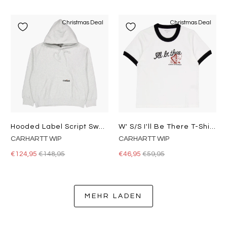
Christmas Deal
Christmas Deal
Hooded Label Script Sweat Ash Heather
W' S/s I'll Be There T-Shirt White
CARHARTT WIP
CARHARTT WIP
€124,95
€148,95
€46,95
€59,95
MEHR LADEN