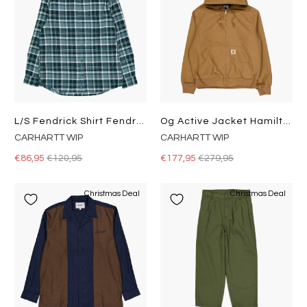
L/s Fendrick Shirt Fendrick Check, Deep Lagoon
Og Active Jacket Hamilton Brown
CARHARTT WIP
CARHARTT WIP
€86,95
€120,95
€177,95
€279,95
Christmas Deal
Christmas Deal