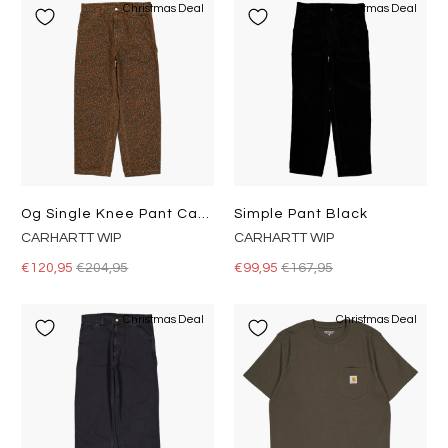
Christmas Deal
Christmas Deal
Og Single Knee Pant Camo Leo, Tamarind / Tamarind
Simple Pant Black
CARHARTT WIP
CARHARTT WIP
€120,95
€204,95
€99,95
€167,95
Christmas Deal
Christmas Deal