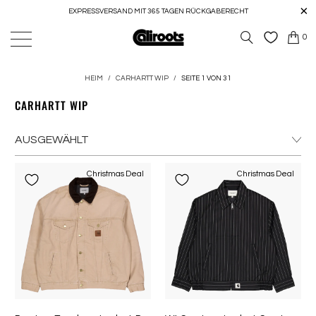
EXPRESSVERSAND MIT 365 TAGEN RÜCKGABERECHT
0
HEIM
/
CARHARTT WIP
/
SEITE 1 VON 31
CARHARTT WIP
Christmas Deal
Christmas Deal