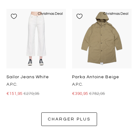
Christmas Deal
Christmas Deal
Sailor Jeans White
Parka Antoine Beige
A.P.C.
A.P.C.
€151,95
€279,95
€390,95
€782,95
CHARGER PLUS