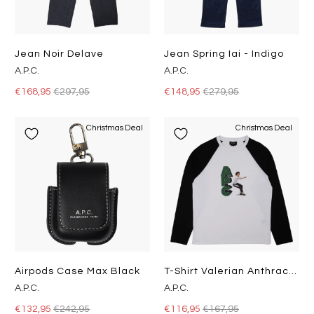
Jean Noir Delave
Jean Spring Iai - Indigo
A.P.C.
A.P.C.
€168,95
€297,95
€148,95
€279,95
Christmas Deal
Christmas Deal
Airpods Case Max Black
T-Shirt Valerian Anthracite
A.P.C.
A.P.C.
€132,95
€242,95
€116,95
€167,95