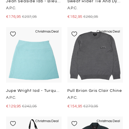
Jean Seaside Iab - Bleu Clair
Sweat Rider Tie And Dye Iai
A.P.C.
A.P.C.
€176,95
€297,95
€182,95
€260,95
Christmas Deal
Christmas Deal
Jupe Wright Iad - Turquoise
Pull Brian Gris Clair Chine
A.P.C.
A.P.C.
€129,95
€242,95
€154,95
€279,95
Christmas Deal
Christmas Deal