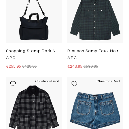
Shopping Stamp Dark Navy
Blouson Samy Faux Noir
A.P.C.
A.P.C.
€255,95
€428,95
€248,95
€539,95
Christmas Deal
Christmas Deal