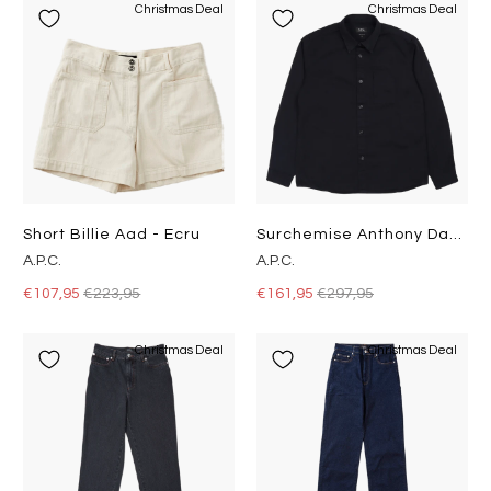
Christmas Deal
Christmas Deal
Short Billie Aad - Ecru
Surchemise Anthony Dark Navy
A.P.C.
A.P.C.
€107,95
€223,95
€161,95
€297,95
Christmas Deal
Christmas Deal