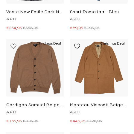
Veste New Emile Dark Navy
Short Roma Iaa - Bleu
A.P.C.
A.P.C.
€254,95
€558,95
€89,95
€195,95
Christmas Deal
Christmas Deal
Cardigan Samuel Beige Chiné
Manteau Visconti Beige Chiné
A.P.C.
A.P.C.
€185,95
€316,95
€446,95
€726,95