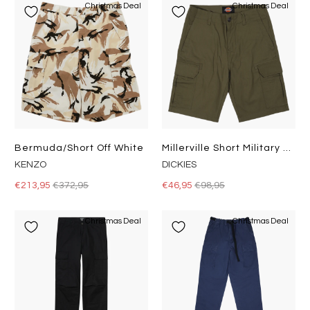
Christmas Deal
Christmas Deal
Bermuda/short Off White
Millerville Short Military Gr
KENZO
DICKIES
€213,95
€372,95
€46,95
€98,95
Christmas Deal
Christmas Deal