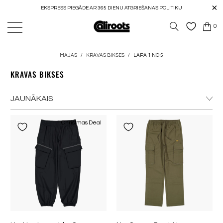
EKSPRESS PIEGĀDE AR 365 DIENU ATGRIEŠANAS POLITIKU
0
MĀJAS
/
KRAVAS BIKSES
/
LAPA 1 NO 5
KRAVAS BIKSES
Christmas Deal