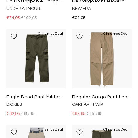
Ua Unstoppable Cargo Pants Black
Ne Cargo Pant Newera Novblk
UNDER ARMOUR
NEW ERA
€74,95
€102,95
€91,95
Christmas Deal
Christmas Deal
Eagle Bend Pant Military Gr
Regular Cargo Pant Leather
DICKIES
CARHARTT WIP
€62,95
€98,95
€93,95
€158,95
Christmas Deal
Christmas Deal