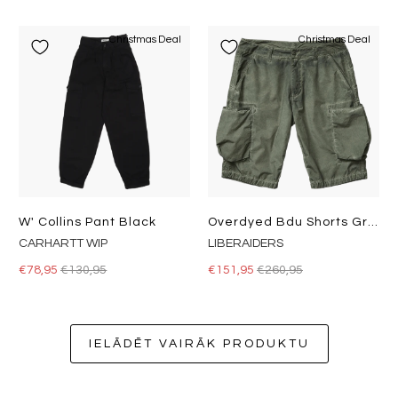
Christmas Deal
Christmas Deal
W' Collins Pant Black
Overdyed Bdu Shorts Green
CARHARTT WIP
LIBERAIDERS
€78,95
€130,95
€151,95
€260,95
IELĀDĒT VAIRĀK PRODUKTU