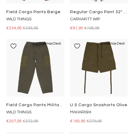
Field Cargo Pants Beige
Regular Cargo Pant 32" Cypress /rinsed
WILD THINGS
CARHARTT WIP
€234,95
€335,95
€81,95
€195,95
Christmas Deal
Christmas Deal
Field Cargo Pants Military Green
U.s Cargo Snoshorts Olive
WILD THINGS
MAHARISHI
€207,95
€372,95
€160,95
€279,95