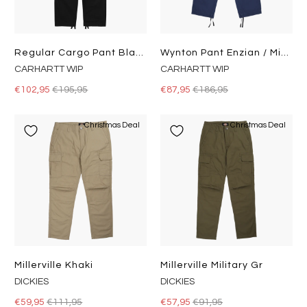
Regular Cargo Pant Black
Wynton Pant Enzian / Misty Sky
CARHARTT WIP
CARHARTT WIP
€102,95
€195,95
€87,95
€186,95
Christmas Deal
Christmas Deal
Millerville Khaki
Millerville Military Gr
DICKIES
DICKIES
€59,95
€111,95
€57,95
€91,95