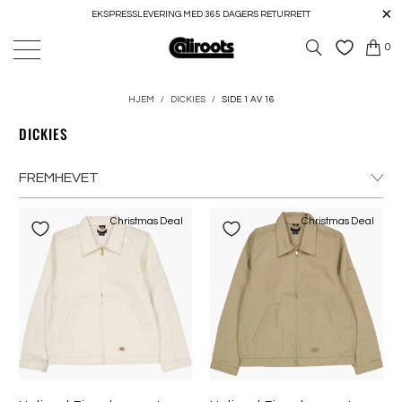
EKSPRESSLEVERING MED 365 DAGERS RETURRETT
0
HJEM
/
DICKIES
/
SIDE 1 AV 16
DICKIES
Christmas Deal
Christmas Deal