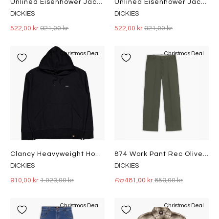
Unlined Eisenhower Jacket Rec Whitecap Gray
Unlined Eisenhower Jacket Rec Khaki
DICKIES
DICKIES
522,00 kr
921,00 kr
522,00 kr
921,00 kr
Christmas Deal
Christmas Deal
Clancy Heavyweight Hoodie Blac Black
874 Work Pant Rec Olive Green
DICKIES
DICKIES
910,00 kr
1.023,00 kr
481,00 kr
859,00 kr
Fra
Christmas Deal
Christmas Deal