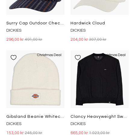
Surry Cap Outdoor Check Navy
Hardwick Cloud
DICKIES
DICKIES
296,00 kr
491,00 kr
204,00 kr
307,00 kr
Christmas Deal
Christmas Deal
Gibsland Beanie Whitecap Gray
Clancy Heavyweight Sweatshirt Black
DICKIES
DICKIES
153,00 kr
245,00 kr
665,00 kr
1.023,00 kr