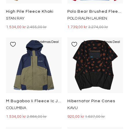
High Pile Fleece Khaki
Polo Bear Brushed Fleece Pullover Hol22 Rl2000 Rd/Royl Sunv Bear
STAN RAY
POLO RALPH LAUREN
1.534,00 kr
2.455,00 kr
1.739,00 kr
3.274,00 kr
Christmas Deal
Christmas Deal
M Bugaboo Ii Fleece Ic J Stone Green, Collegiate Navy
Hibernator Pine Cones
COLUMBIA
KAVU
1.534,00 kr
2.864,00 kr
920,00 kr
1.637,00 kr