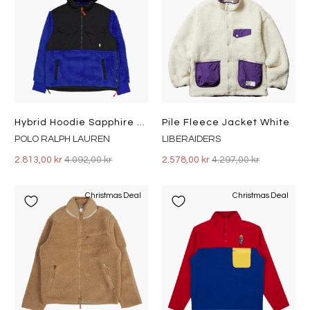
Hybrid Hoodie Sapphire Star / Polo Black
Pile Fleece Jacket White
POLO RALPH LAUREN
LIBERAIDERS
2.813,00 kr
4.092,00 kr
2.578,00 kr
4.297,00 kr
Christmas Deal
Christmas Deal