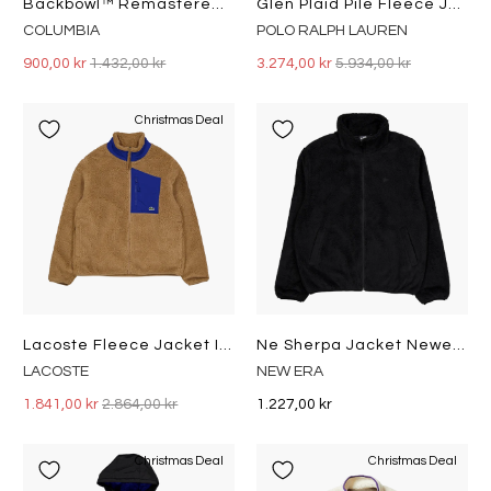
Backbowl™ Remastered Fleece Granite Purple,
Glen Plaid Pile Fleece Jacquard Jacket Glen Plaid Multi
COLUMBIA
POLO RALPH LAUREN
900,00 kr
1.432,00 kr
3.274,00 kr
5.934,00 kr
Christmas Deal
Lacoste Fleece Jacket Ize
Ne Sherpa Jacket Newera Blk
LACOSTE
NEW ERA
1.841,00 kr
2.864,00 kr
1.227,00 kr
Christmas Deal
Christmas Deal