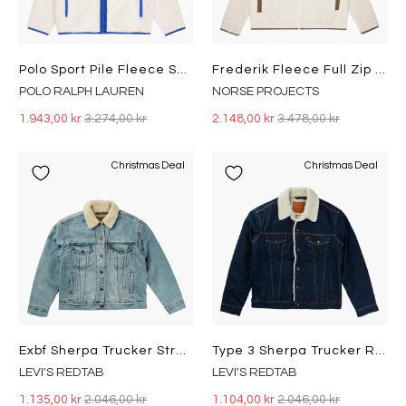
Polo Sport Pile Fleece Sweatshirt Clubhouse Cream/Sapphire Star
Frederik Fleece Full Zip Jacke Ecru
POLO RALPH LAUREN
NORSE PROJECTS
1.943,00 kr
3.274,00 kr
2.148,00 kr
3.478,00 kr
Christmas Deal
Christmas Deal
Exbf Sherpa Trucker Strangerwa Light Indigo - Worn In
Type 3 Sherpa Trucker Rockridg Med Indigo - Worn In
LEVI'S REDTAB
LEVI'S REDTAB
1.135,00 kr
2.046,00 kr
1.104,00 kr
2.046,00 kr