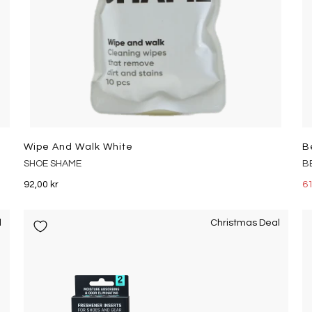
Wipe And Walk White
B
SHOE SHAME
B
92,00 kr
61
l
Christmas Deal