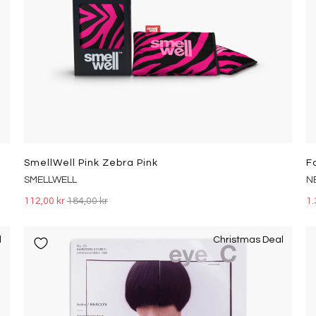
SmellWell Pink Zebra Pink
F
SMELLWELL
N
112,00 kr
184,00 kr
1.
l
Christmas Deal