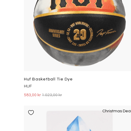
Huf Basketball Tie Dye
HUF
583,00 kr
1.023,00 kr
Christmas Dea