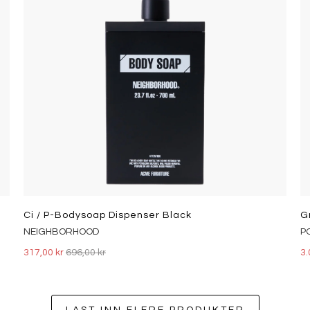
Ci / P-Bodysoap Dispenser Black
G
NEIGHBORHOOD
P
317,00 kr
696,00 kr
3.