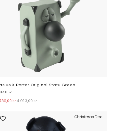
asius X Porter Original Statu Green
ORTER
439,00 kr
4.913,00 kr
Christmas Deal