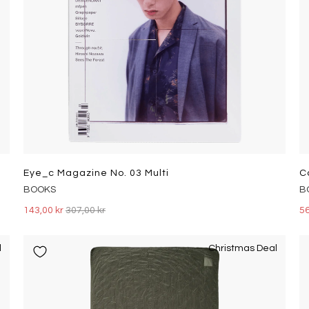
Eye_c Magazine No. 03 Multi
C
BOOKS
B
143,00 kr
307,00 kr
56
l
Christmas Deal