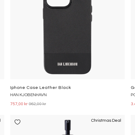
Iphone Case Leather Black
G
HAN KJOBENHAVN
P
757,00 kr
962,00 kr
3.
l
Christmas Deal