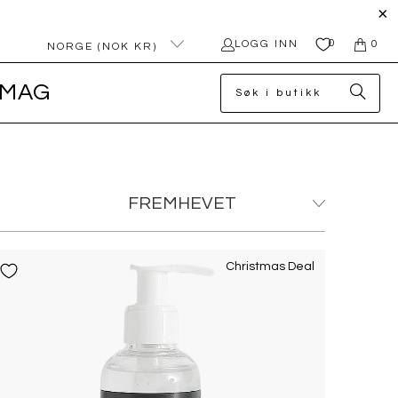
0
LOGG INN
0
NORGE (NOK KR)
MAG
Christmas Deal