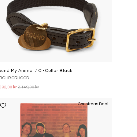
ound My Animal / Cl-Collar Black
EIGHBORHOOD
392,00 kr
2.149,00 kr
Christmas Deal