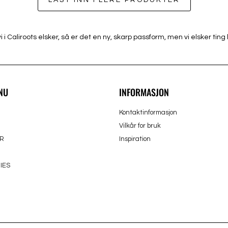
LAST INN FLERE PRODUKTER
Caliroots elsker, så er det en ny, skarp passform, men vi elsker ting li
NU
INFORMASJON
Kontaktinformasjon
Vilkår for bruk
R
Inspiration
IES