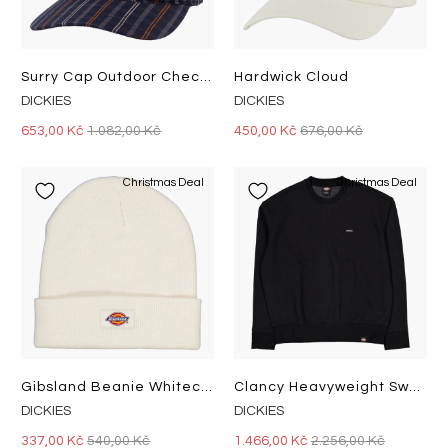
Surry Cap Outdoor Check Navy
Hardwick Cloud
DICKIES
DICKIES
653,00 Kč
1.082,00 Kč
450,00 Kč
676,00 Kč
Christmas Deal
Christmas Deal
Gibsland Beanie Whitecap Gray
Clancy Heavyweight Sweatshirt Black
DICKIES
DICKIES
337,00 Kč
540,00 Kč
1.466,00 Kč
2.256,00 Kč