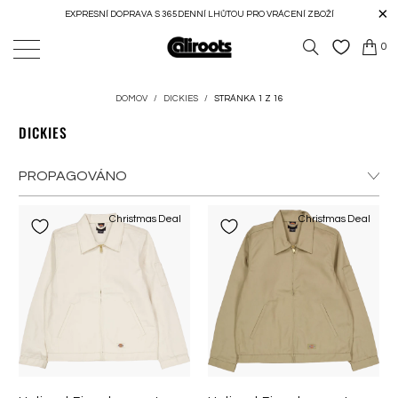
EXPRESNÍ DOPRAVA S 365DENNÍ LHŮTOU PRO VRÁCENÍ ZBOŽÍ
0
DOMOV
/
DICKIES
/
STRÁNKA 1 Z 16
DICKIES
Christmas Deal
Christmas Deal