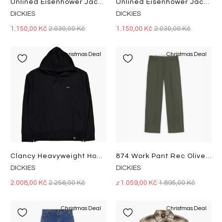
Unlined Eisenhower Jacket Rec Whitecap Gray
Unlined Eisenhower Jacket Rec Khaki
DICKIES
DICKIES
1.150,00 Kč
2.030,00 Kč
1.150,00 Kč
2.030,00 Kč
Christmas Deal
Christmas Deal
Clancy Heavyweight Hoodie Blac Black
874 Work Pant Rec Olive Green
DICKIES
DICKIES
2.008,00 Kč
2.256,00 Kč
1.059,00 Kč
1.895,00 Kč
z
Christmas Deal
Christmas Deal