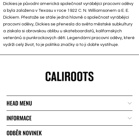
Dickies je původní americká společnost vyrábějící pracovní oděvy
a byla založena v Texasu v roce 1922 C. N. Williamsonem a E. E.
Dickiem. Přestože se stále jedná hlavně o společnost vyrábějící
pracovní oděvy, Dickies se přenesla do světa městské subkultury
a získala si obrovskou oblibu u skateboardistů, kalifornských
veteránů a punkrockových dětí. Legendární pracovní oděvy, které
vydrží celý život, to je politika značky a to ji dobře vystihuje.
HEAD MENU
INFORMACE
ODBĚR NOVINEK