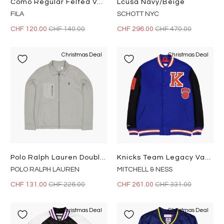
Como Regular Felted Varsity Ja
Lcusa Navy/beige
FILA
SCHOTT NYC
CHF 120.00
CHF 140.00
CHF 296.00
CHF 470.00
Christmas Deal
Christmas Deal
Polo Ralph Lauren Double Knit Full Zip Jacket 002 Performance
Knicks Team Legacy Varsity Jac Royal/black
POLO RALPH LAUREN
MITCHELL & NESS
CHF 131.00
CHF 226.00
CHF 261.00
CHF 331.00
Christmas Deal
Christmas Deal