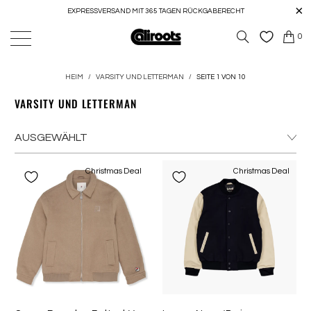
EXPRESSVERSAND MIT 365 TAGEN RÜCKGABERECHT
0
HEIM
/
VARSITY UND LETTERMAN
/
SEITE 1 VON 10
VARSITY UND LETTERMAN
Christmas Deal
Christmas Deal