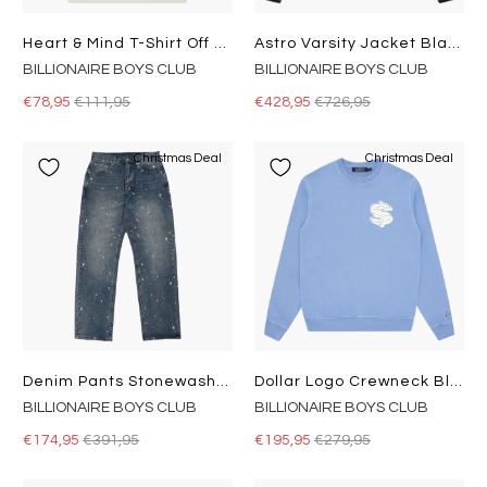
Heart & Mind T-Shirt Off White
Astro Varsity Jacket Black
BILLIONAIRE BOYS CLUB
BILLIONAIRE BOYS CLUB
€78,95
€111,95
€428,95
€726,95
Christmas Deal
Christmas Deal
Denim Pants Stonewash Blue
Dollar Logo Crewneck Blue
BILLIONAIRE BOYS CLUB
BILLIONAIRE BOYS CLUB
€174,95
€391,95
€195,95
€279,95