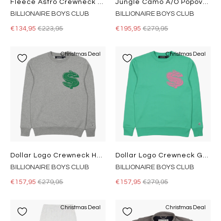
Fleece Astro Crewneck Grey
Jungle Camo A/o Popover Hood Green Ao Print
BILLIONAIRE BOYS CLUB
BILLIONAIRE BOYS CLUB
€134,95
€223,95
€195,95
€279,95
Christmas Deal
Christmas Deal
Dollar Logo Crewneck Heather Grey
Dollar Logo Crewneck Green
BILLIONAIRE BOYS CLUB
BILLIONAIRE BOYS CLUB
€157,95
€279,95
€157,95
€279,95
Christmas Deal
Christmas Deal