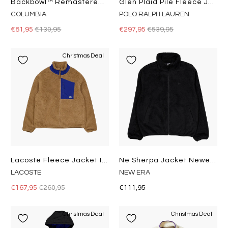
Backbowl™ Remastered Fleece Granite Purple,
Glen Plaid Pile Fleece Jacquard Jacket Glen Plaid Multi
COLUMBIA
POLO RALPH LAUREN
€81,95
€130,95
€297,95
€539,95
Christmas Deal
Lacoste Fleece Jacket Ize
Ne Sherpa Jacket Newera Blk
LACOSTE
NEW ERA
€167,95
€260,95
€111,95
Christmas Deal
Christmas Deal