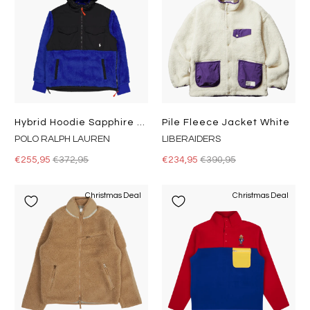
Hybrid Hoodie Sapphire Star / Polo Black
Pile Fleece Jacket White
POLO RALPH LAUREN
LIBERAIDERS
€255,95
€372,95
€234,95
€390,95
Christmas Deal
Christmas Deal