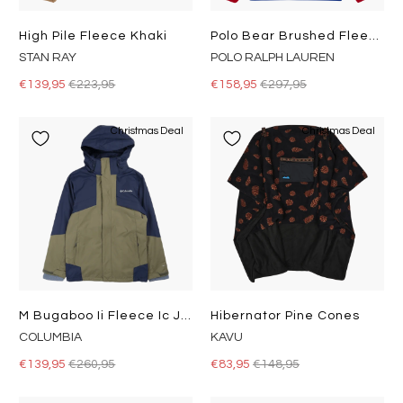
High Pile Fleece Khaki
Polo Bear Brushed Fleece Pullover Hol22 Rl2000 Rd/Royl Sunv Bear
STAN RAY
POLO RALPH LAUREN
€139,95
€223,95
€158,95
€297,95
Christmas Deal
Christmas Deal
M Bugaboo Ii Fleece Ic J Stone Green, Collegiate Navy
Hibernator Pine Cones
COLUMBIA
KAVU
€139,95
€260,95
€83,95
€148,95