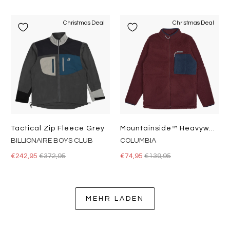
Christmas Deal
Christmas Deal
Tactical Zip Fleece Grey
Mountainside™ Heavyweight Flee Elderberry, Col
BILLIONAIRE BOYS CLUB
COLUMBIA
€242,95
€372,95
€74,95
€139,95
MEHR LADEN