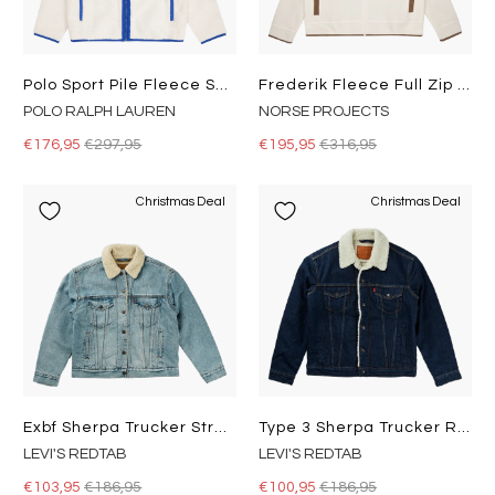
Polo Sport Pile Fleece Sweatshirt Clubhouse Cream/Sapphire Star
Frederik Fleece Full Zip Jacke Ecru
POLO RALPH LAUREN
NORSE PROJECTS
€176,95
€297,95
€195,95
€316,95
Christmas Deal
Christmas Deal
Exbf Sherpa Trucker Strangerwa Light Indigo - Worn In
Type 3 Sherpa Trucker Rockridg Med Indigo - Worn In
LEVI'S REDTAB
LEVI'S REDTAB
€103,95
€186,95
€100,95
€186,95