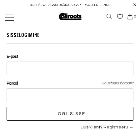
365 PÄEVA TAGASTUSÕIGUSEGA KIIRKULLERTEENUS
0
SISSELOGIMINE
E-post
Parool
Unustasid parooli?
Uus klient?
Registreeru →