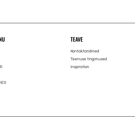
NU
TEAVE
Kontaktandmed
Teenuse tingimused
R
Inspiration
IES