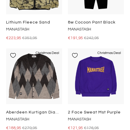
Lithium Fleece Sand
8w Cocoon Pant Black
MANASTASH
MANASTASH
€223,95
€353,95
€191,95
€242,95
Christmas Deal
Christmas Deal
Aberdeen Kurtigan Diamond Black
2 Face Sweat Mst Purple
MANASTASH
MANASTASH
€188,95
€279,95
€121,95
€176,95