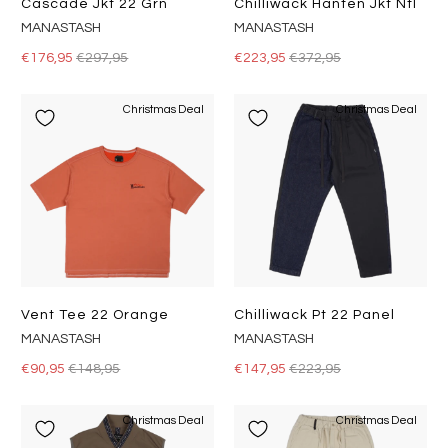
Cascade Jkt 22 Grn
Chilliwack Hanten Jkt Ntl
MANASTASH
MANASTASH
€176,95
€297,95
€223,95
€372,95
Christmas Deal
Christmas Deal
Vent Tee 22 Orange
Chilliwack Pt 22 Panel
MANASTASH
MANASTASH
€90,95
€148,95
€147,95
€223,95
Christmas Deal
Christmas Deal