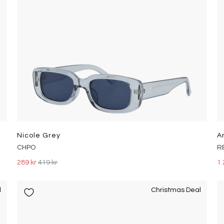
Nicole Grey
A
CHPO
R
289 kr
419 kr
1 
l
Christmas Deal