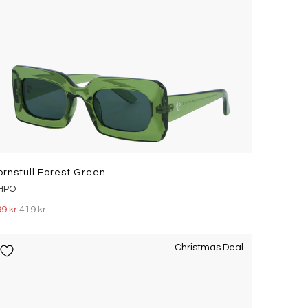
ornstull Forest Green
HPO
9 kr
419 kr
Christmas Deal