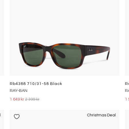
Rb4388 710/31-58 Black
R
RAY-BAN
R
1 649 kr
2 399 kr
1 
l
Christmas Deal