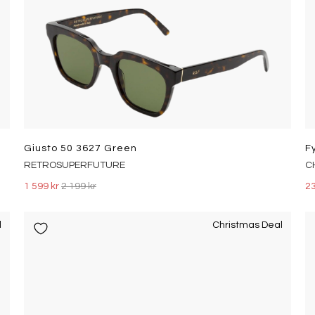
Giusto 50 3627 Green
F
RETROSUPERFUTURE
C
1 599 kr
2 199 kr
23
l
Christmas Deal