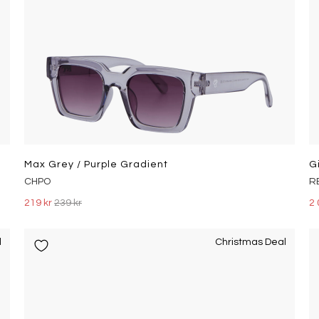
Max Grey / Purple Gradient
G
CHPO
R
219 kr
239 kr
2 
l
Christmas Deal