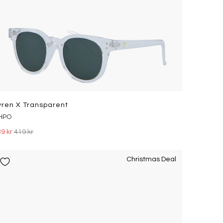
yren X Transparent
HPO
9 kr
419 kr
Christmas Deal