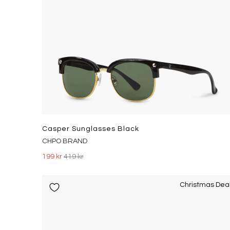
Casper Sunglasses Black
CHPO BRAND
199 kr
419 kr
Christmas Dea