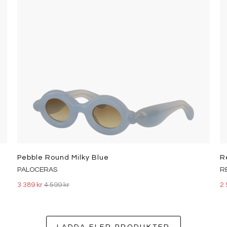
Pebble Round Milky Blue
R
PALOCERAS
R
3 389 kr
4 599 kr
2 