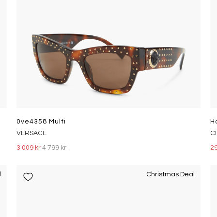
0ve4358 Multi
H
VERSACE
C
3 009 kr
4 799 kr
29
l
Christmas Deal