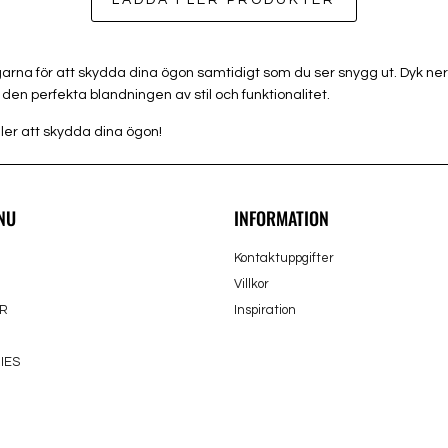
LADDA FLER PRODUKTER
ågarna för att skydda dina ögon samtidigt som du ser snygg ut. Dyk ne
m den perfekta blandningen av stil och funktionalitet.
ler att skydda dina ögon!
NU
INFORMATION
Kontaktuppgifter
Villkor
R
Inspiration
IES