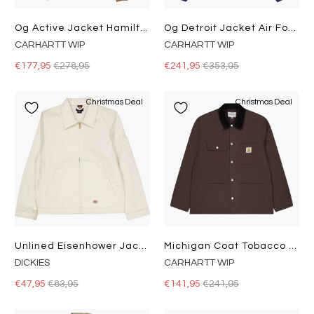
Og Active Jacket Hamilton Brown
Og Detroit Jacket Air Force Blue / Black
CARHARTT WIP
CARHARTT WIP
€177,95
€278,95
€241,95
€353,95
Christmas Deal
Christmas Deal
Unlined Eisenhower Jacket Rec Whitecap Gray
Michigan Coat Tobacco / Black
DICKIES
CARHARTT WIP
€47,95
€83,95
€141,95
€241,95