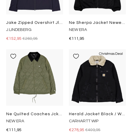
Jake Zipped Overshirt Jl Navy
Ne Sherpa Jacket Newera Blk
J.LINDEBERG
NEW ERA
€152,95
€260,95
€111,95
Christmas Deal
Ne Quilted Coaches Jckt Newer Novwhi
Herald Jacket Black / Wall
NEW ERA
CARHARTT WIP
€111,95
€278,95
€409,95