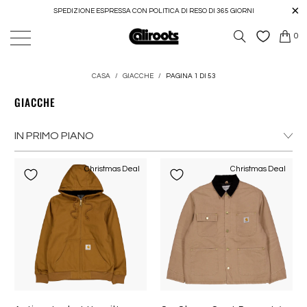
SPEDIZIONE ESPRESSA CON POLITICA DI RESO DI 365 GIORNI
0
CASA
/
GIACCHE
/
PAGINA 1 DI 53
GIACCHE
Christmas Deal
Christmas Deal