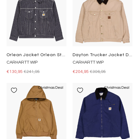
Orlean Jacket Orlean Stripe, Black / White
Dayton Trucker Jacket Dusty H Brown / Tobacco
CARHARTT WIP
CARHARTT WIP
€130,95
€241,95
€204,95
€306,95
Christmas Deal
Christmas Deal