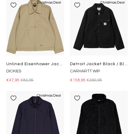
Christmas Deal
Christmas Deal
Unlined Eisenhower Jacket Rec Khaki
Detroit Jacket Black / Black
DICKIES
CARHARTT WIP
€47,95
€83,95
€158,95
€260,95
Christmas Deal