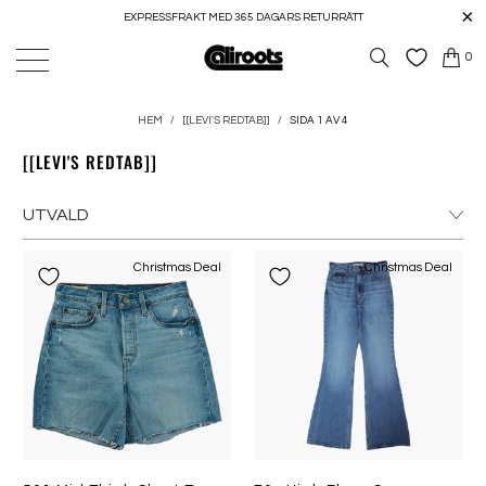
EXPRESSFRAKT MED 365 DAGARS RETURRÄTT
0
HEM
/
[[LEVI'S REDTAB]]
/
SIDA 1 AV 4
[[LEVI'S REDTAB]]
Christmas Deal
Christmas Deal