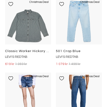
Christmas Deal
Christmas Deal
Classic Worker Hickory Stripe Dark Indigo - Flat Finish
501 Crop Blue
LEVI'S REDTAB
LEVI'S REDTAB
619 kr
1 059 kr
1 079 kr
1 499 kr
Christmas Deal
Christmas Deal