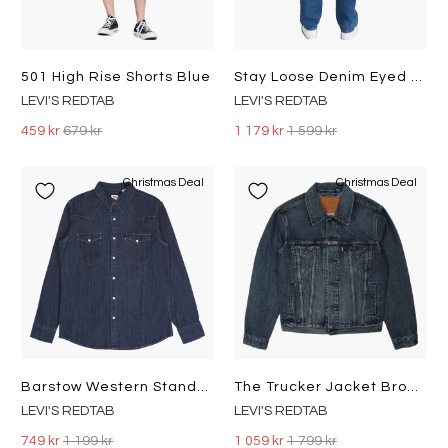
501 High Rise Shorts Blue
Stay Loose Denim Eyed Hook
LEVI'S REDTAB
LEVI'S REDTAB
459 kr
679 kr
1 179 kr
1 599 kr
Christmas Deal
Christmas Deal
Barstow Western Standard Indigo
The Trucker Jacket Broadway Te Haystack
LEVI'S REDTAB
LEVI'S REDTAB
749 kr
1 199 kr
1 059 kr
1 799 kr