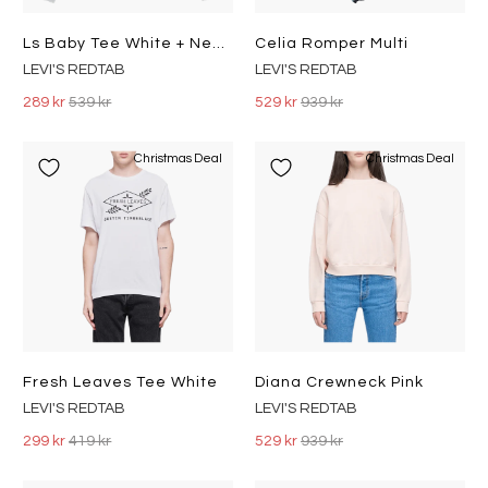
Ls Baby Tee White + Neutrals
Celia Romper Multi
LEVI'S REDTAB
LEVI'S REDTAB
289 kr
539 kr
529 kr
939 kr
Christmas Deal
Christmas Deal
Fresh Leaves Tee White
Diana Crewneck Pink
LEVI'S REDTAB
LEVI'S REDTAB
299 kr
419 kr
529 kr
939 kr