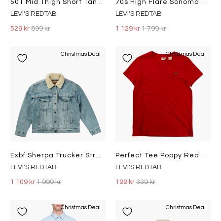
501 Mid Thigh Short Tango Crus Light Indigo - Worn In
70s High Flare Sonoma Walks Dark Indigo - Worn In
LEVI'S REDTAB
LEVI'S REDTAB
529 kr
899 kr
1 129 kr
1 799 kr
Christmas Deal
Christmas Deal
Exbf Sherpa Trucker Strangerwa Light Indigo - Worn In
Perfect Tee Poppy Red Reds
LEVI'S REDTAB
LEVI'S REDTAB
1 109 kr
1 999 kr
199 kr
339 kr
Christmas Deal
Christmas Deal