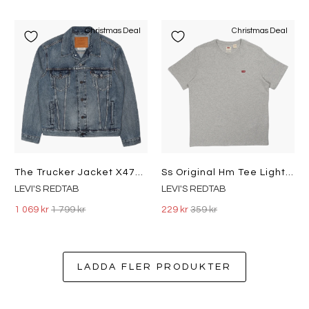
Christmas Deal
Christmas Deal
The Trucker Jacket X4786 Skyli X4786 Skyline Trucker
Ss Original Hm Tee Light Mist
LEVI'S REDTAB
LEVI'S REDTAB
1 069 kr
1 799 kr
229 kr
359 kr
LADDA FLER PRODUKTER