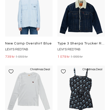
New Camp Overshirt Blue
Type 3 Sherpa Trucker Rockridg Med Indigo - Worn In
LEVI'S REDTAB
LEVI'S REDTAB
739 kr
1 059 kr
1 079 kr
1 999 kr
Christmas Deal
Christmas Deal