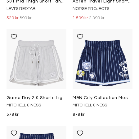
501 Mid Thigh Short Tango Crus Light Indigo - Worn In
Aaren Travel Light Short Concrete Grey
LEVI'S REDTAB
NORSE PROJECTS
529 kr
899 kr
1 599 kr
2 399 kr
Game Day 2.0 Shorts Light Grey
M&n City Collection Mesh Short Navy
MITCHELL & NESS
MITCHELL & NESS
579 kr
979 kr