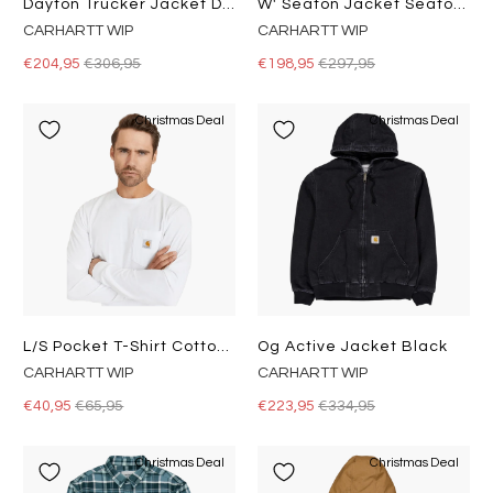
Dayton Trucker Jacket Dusty H Brown / Tobacco
W' Seaton Jacket Seaton Stripe, Black / Wax
CARHARTT WIP
CARHARTT WIP
€204,95
€306,95
€198,95
€297,95
Christmas Deal
Christmas Deal
L/s Pocket T-Shirt Cotton Sing
Og Active Jacket Black
CARHARTT WIP
CARHARTT WIP
€40,95
€65,95
€223,95
€334,95
Christmas Deal
Christmas Deal