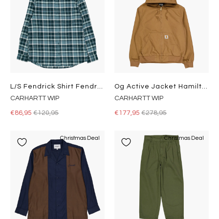
L/s Fendrick Shirt Fendrick Check, Deep Lagoon
Og Active Jacket Hamilton Brown
CARHARTT WIP
CARHARTT WIP
€86,95
€120,95
€177,95
€278,95
Christmas Deal
Christmas Deal