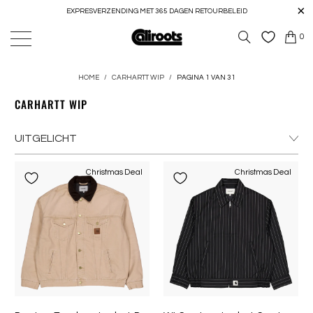
EXPRESVERZENDING MET 365 DAGEN RETOURBELEID
0
HOME
/
CARHARTT WIP
/
PAGINA 1 VAN 31
CARHARTT WIP
Christmas Deal
Christmas Deal