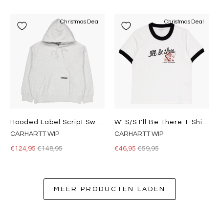
Christmas Deal
Christmas Deal
Hooded Label Script Sweat Ash Heather
W' S/s I'll Be There T-Shirt White
CARHARTT WIP
CARHARTT WIP
€124,95
€148,95
€46,95
€59,95
MEER PRODUCTEN LADEN