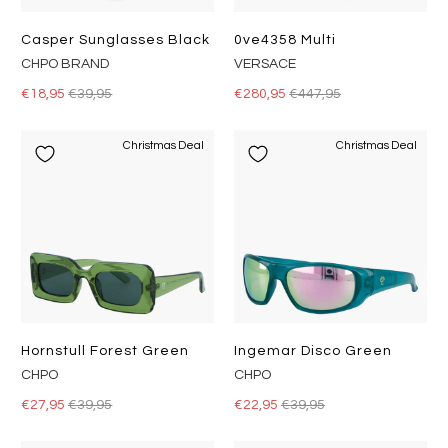
Casper Sunglasses Black
0ve4358 Multi
CHPO BRAND
VERSACE
€18,95
€39,95
€280,95
€447,95
Christmas Deal
Christmas Deal
Hornstull Forest Green
Ingemar Disco Green
CHPO
CHPO
€27,95
€39,95
€22,95
€39,95