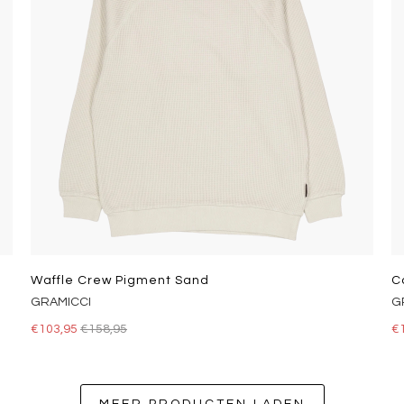
Waffle Crew Pigment Sand
C
GRAMICCI
G
€103,95
€158,95
€