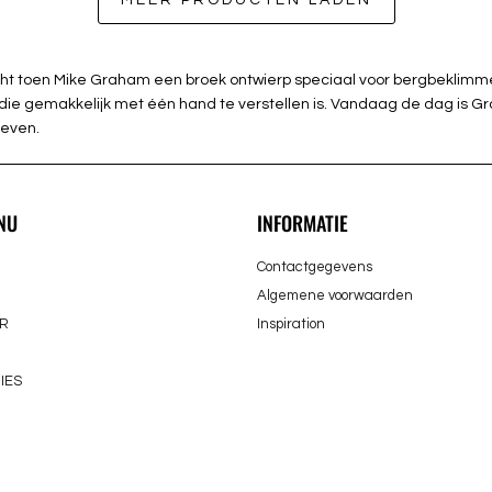
MEER PRODUCTEN LADEN
richt toen Mike Graham een broek ontwierp speciaal voor bergbeklim
die gemakkelijk met één hand te verstellen is. Vandaag de dag is Gra
leven.
NU
INFORMATIE
Contactgegevens
Algemene voorwaarden
R
Inspiration
IES