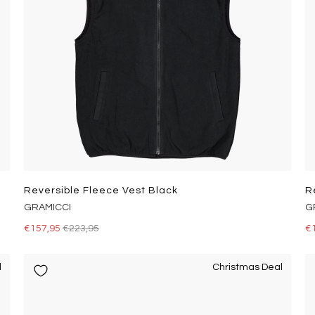
Reversible Fleece Vest Black
R
GRAMICCI
G
€157,95
€223,95
€
l
Christmas Deal