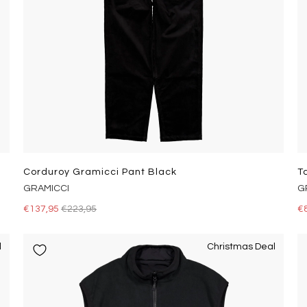
Corduroy Gramicci Pant Black
T
GRAMICCI
G
€137,95
€223,95
€
l
Christmas Deal