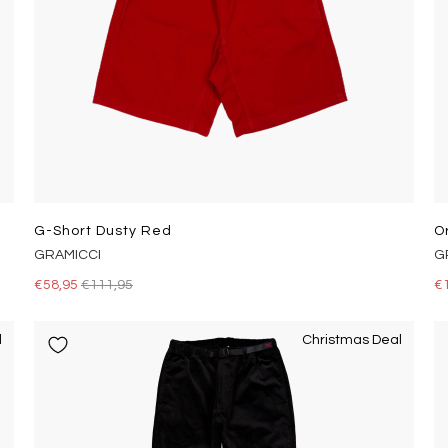
G-Short Dusty Red
O
GRAMICCI
G
€58,95
€111,95
€
l
Christmas Deal