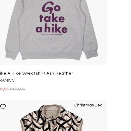
ake A Hike Sweatshirt Ash Heather
RAMICCI
89,95
€167,95
Christmas Deal