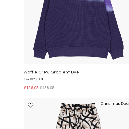
Waffle Crew Gradient Dye
GRAMICCI
€116,95
€158,95
Christmas Dea