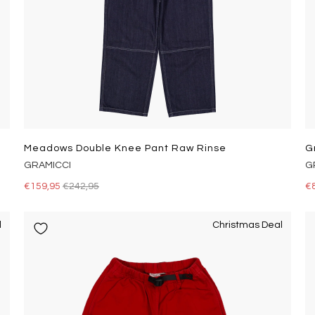
Meadows Double Knee Pant Raw Rinse
G
GRAMICCI
G
€159,95
€242,95
€
l
Christmas Deal