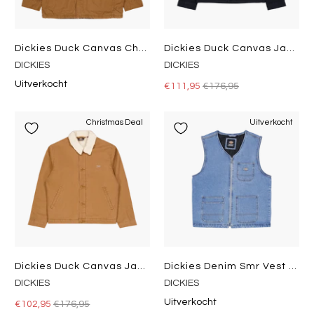
Dickies Duck Canvas Chore Stone Washed Brown Duck
Dickies Duck Canvas Jackt Stone Washed Black
DICKIES
DICKIES
Uitverkocht
€111,95
€176,95
Christmas Deal
Uitverkocht
Dickies Duck Canvas Jackt Stone Washed Brown Duck
Dickies Denim Smr Vest Light Wash
DICKIES
DICKIES
Uitverkocht
€102,95
€176,95