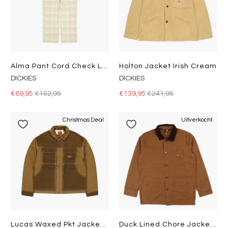
Alma Pant Cord Check Light
Holton Jacket Irish Cream
DICKIES
DICKIES
€69,95
€102,95
€139,95
€241,95
Christmas Deal
Uitverkocht
Lucas Waxed Pkt Jacket Acorn
Duck Lined Chore Jacket Stone Washed Brown Duck