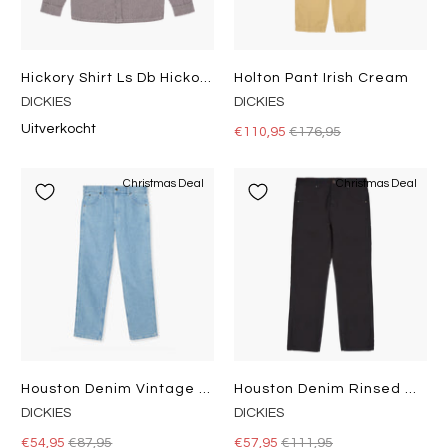
Hickory Shirt Ls Db Hickory
Holton Pant Irish Cream
DICKIES
DICKIES
Uitverkocht
€110,95
€176,95
Christmas Deal
Christmas Deal
Houston Denim Vintage Aged Blue
Houston Denim Rinsed Black
DICKIES
DICKIES
€54,95
€87,95
€57,95
€111,95