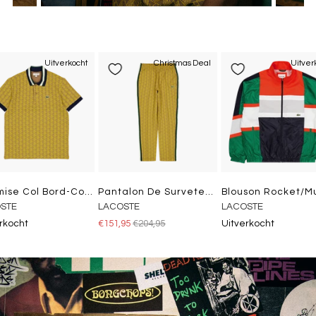
Uitverkocht
Christmas Deal
Uitver
Chemise Col Bord-Cotes Ma Cookie/pistil
Pantalon De Survetement Cookie/pistil
STE
LACOSTE
LACOSTE
rkocht
€151,95
€204,95
Uitverkocht