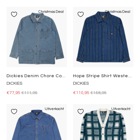
Christmas Deal
Christmas Deal
Dickies Denim Chore Coat Light Wash
Hope Stripe Shirt Western Stripe Dark
DICKIES
DICKIES
€77,95
€111,95
€110,95
€158,95
Uitverkocht
Uitverkocht