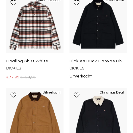
Christmas Deal
Uitverkocht
Coaling Shirt White
Dickies Duck Canvas Chore Coat Sw Black
DICKIES
DICKIES
Uitverkocht
€77,95
€120,95
Uitverkocht
Christmas Deal