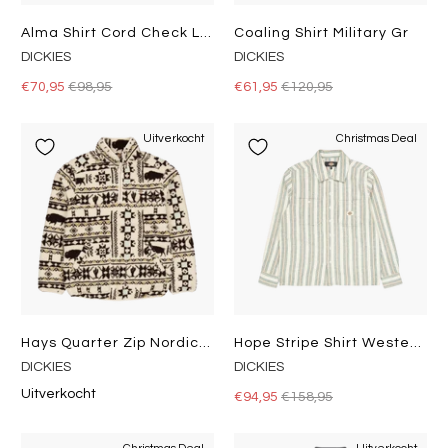
Alma Shirt Cord Check Light
Coaling Shirt Military Gr
DICKIES
DICKIES
€70,95
€98,95
€61,95
€120,95
Uitverkocht
Christmas Deal
Hays Quarter Zip Nordic Aop Light
Hope Stripe Shirt Western Stripe Light
DICKIES
DICKIES
Uitverkocht
€94,95
€158,95