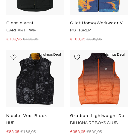
Classic Vest
Gilet Uomo/workwear Vest 85
CARHARTT WIP
MSFTSREP
€139,95
€195,95
€100,95
€335,95
Christmas Deal
Christmas Deal
Nicolet Vest Black
Gradient Lightweight Down Vest Orange
HUF
BILLIONAIRE BOYS CLUB
€83,95
€186,95
€353,95
€539,95