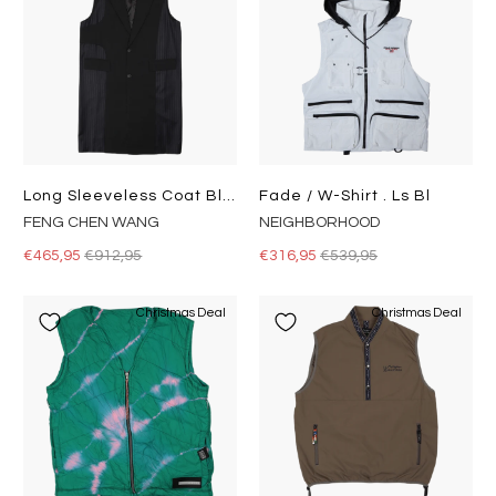
Long Sleeveless Coat Black
Fade / W-Shirt . Ls Bl
FENG CHEN WANG
NEIGHBORHOOD
€465,95
€912,95
€316,95
€539,95
Christmas Deal
Christmas Deal