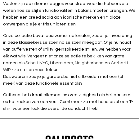
Vesten zijn de ultieme laagjes voor streetwear liefhebbers die
weten hoe ze stijl en functionaliteit in balans moeten brengen. We
hebben een breed scala aan iconische merken en tijdloze
ontwerpen die je er fris uit laten zien.
Onze collectie bevat duurzame materialen, zodat je investering
in deze klassiekers seizoen na seizoen meegaat. Of je nu houdt
van puffervesten of utility-geïnspireerde stijlen, we hebben voor
elk wat wils. Vergeet niet onze selectie te bekijken van grote
namen als
Schott NYC
,
Liberaiders
,
Neighborhood
en
Carhartt
WIP
- ze stellen nooit teleur!
Dus waarom zou je je garderobe niet uitbreiden met een (of
meer) van deze functionele essentials?
Onthoud: het draait allemaal om veelzijdigheid als het aankomt
op het rocken van een vest! Combineer ze met hoodies of een T-
shirt voor een look die overal de aandacht trekt.