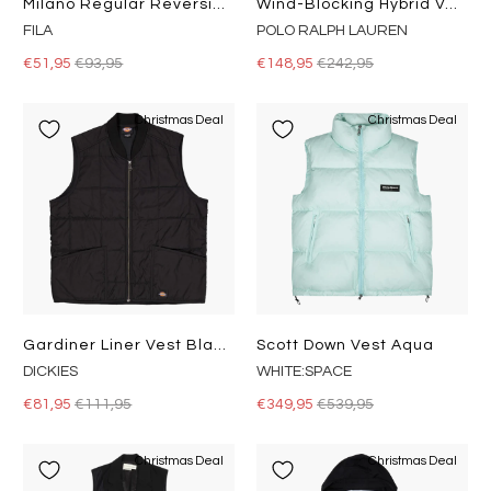
Milano Regular Reversible Ligh
Wind-Blocking Hybrid Vest Polo Black / Polo Black
FILA
POLO RALPH LAUREN
€51,95
€93,95
€148,95
€242,95
Christmas Deal
Christmas Deal
Gardiner Liner Vest Black Black
Scott Down Vest Aqua
DICKIES
WHITE:SPACE
€81,95
€111,95
€349,95
€539,95
Christmas Deal
Christmas Deal