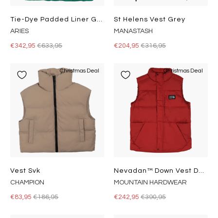
Tie-Dye Padded Liner Gilet Pink/aqua
St Helens Vest Grey
ARIES
MANASTASH
€342,95
€633,95
€204,95
€316,95
Christmas Deal
Christmas Deal
Vest Svk
Nevadan™ Down Vest Dark Copper
CHAMPION
MOUNTAIN HARDWEAR
€83,95
€186,95
€242,95
€390,95